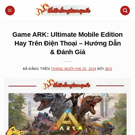
Chuyển
đến
nội
dung
Game ARK: Ultimate Mobile Edition
Hay Trên Điện Thoại – Hướng Dẫn
& Đánh Giá
ĐÃ ĐĂNG TRÊN
THÁNG MƯỜI HAI 25, 2024
BỞI
SEO