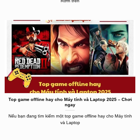
Rơm trên
Top game offline hay cho Máy tính và Laptop 2025 – Chơi
ngay
Nếu bạn đang tìm kiếm một top game offline hay cho Máy tính
và Laptop