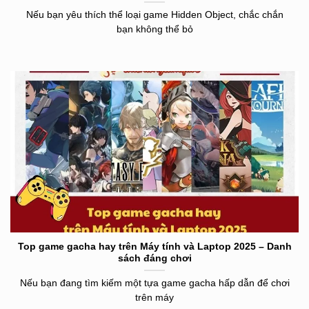
Nếu bạn yêu thích thể loại game Hidden Object, chắc chắn
bạn không thể bỏ
Top game gacha hay trên Máy tính và Laptop 2025 – Danh
sách đáng chơi
Nếu bạn đang tìm kiếm một tựa game gacha hấp dẫn để chơi
trên máy