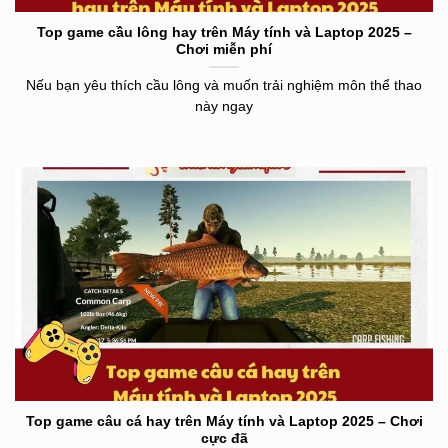
Top game cầu lông hay trên Máy tính và Laptop 2025 –
Chơi miễn phí
Nếu bạn yêu thích cầu lông và muốn trải nghiệm môn thể thao
này ngay
Top game câu cá hay trên Máy tính và Laptop 2025 – Chơi
cực đã