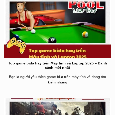
Top game bida hay trên Máy tính và Laptop 2025 – Danh
sách mới nhất
Bạn là người yêu thích game bi-a trên máy tính và đang tìm
kiếm những