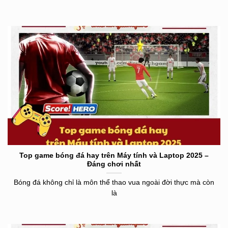
Top game bóng đá hay trên Máy tính và Laptop 2025 –
Đáng chơi nhất
Bóng đá không chỉ là môn thể thao vua ngoài đời thực mà còn
là