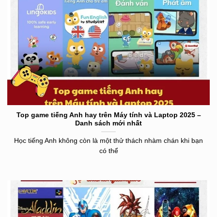
Top game tiếng Anh hay trên Máy tính và Laptop 2025 –
Danh sách mới nhất
Học tiếng Anh không còn là một thử thách nhàm chán khi bạn
có thể