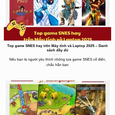
Top game SNES hay trên Máy tính và Laptop 2025 – Danh
sách đầy đủ
Nếu bạn là người yêu thích những tựa game SNES cổ điển,
chắc hẳn bạn