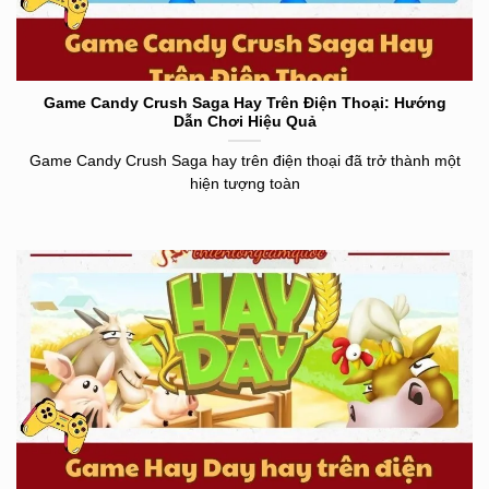
Game Candy Crush Saga Hay Trên Điện Thoại: Hướng
Dẫn Chơi Hiệu Quả
Game Candy Crush Saga hay trên điện thoại đã trở thành một
hiện tượng toàn