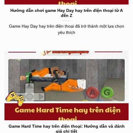
Hướng dẫn chơi game Hay Day hay trên điện thoại từ A
đến Z
Game Hay Day hay trên điện thoại đã trở thành một lựa chọn
yêu thích
Game Hard Time hay trên điện thoại: Hướng dẫn và đánh
giá chi tiết