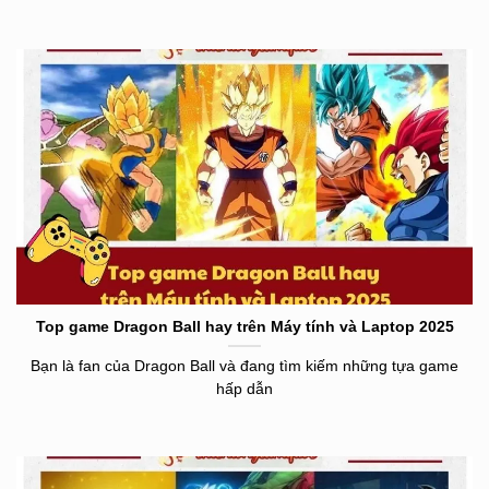
Top game Dragon Ball hay trên Máy tính và Laptop 2025
Bạn là fan của Dragon Ball và đang tìm kiếm những tựa game
hấp dẫn