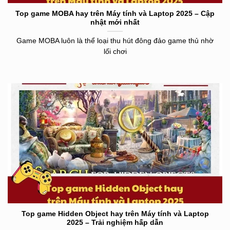
Top game MOBA hay trên Máy tính và Laptop 2025 – Cập
nhật mới nhất
Game MOBA luôn là thể loại thu hút đông đảo game thủ nhờ
lối chơi
Top game Hidden Object hay trên Máy tính và Laptop
2025 – Trải nghiệm hấp dẫn