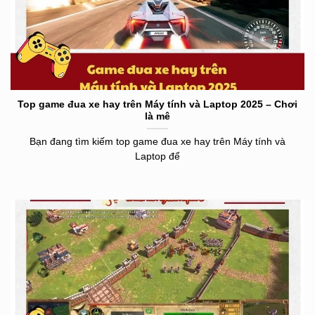
Top game đua xe hay trên Máy tính và Laptop 2025 – Chơi
là mê
Bạn đang tìm kiếm top game đua xe hay trên Máy tính và
Laptop để