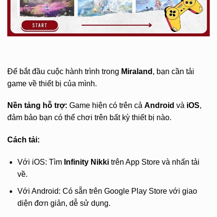
Để bắt đầu cuộc hành trình trong
Miraland
, bạn cần tải
game về thiết bị của mình.
Nền tảng hỗ trợ:
Game hiện có trên cả
Android
và
iOS
,
đảm bảo bạn có thể chơi trên bất kỳ thiết bị nào.
Cách tải:
Với iOS: Tìm
Infinity Nikki
trên App Store và nhấn tải
về.
Với Android: Có sẵn trên Google Play Store với giao
diện đơn giản, dễ sử dụng.