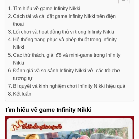
Tìm hiểu về game Infinity Nikki
Cách tải và cài đặt game Infinity Nikki trên điện
thoại
Lối chơi và hoạt động thú vị trong Infinity Nikki
Hệ thống trang phục và phép thuật trong Infinity
Nikki
Các thử thách, giải đố và mini-game trong Infinity
Nikki
Đánh giá và so sánh Infinity Nikki với các trò chơi
tương tự
Bí quyết và kinh nghiệm chơi Infinity Nikki hiệu quả
Kết luận
Tìm hiểu về game Infinity Nikki