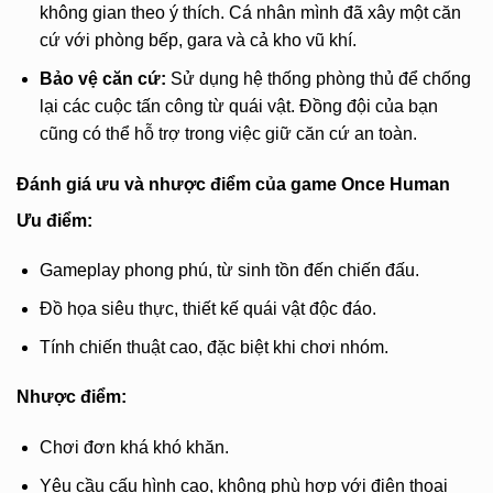
không gian theo ý thích. Cá nhân mình đã xây một căn
cứ với phòng bếp, gara và cả kho vũ khí.
Bảo vệ căn cứ:
Sử dụng hệ thống phòng thủ để chống
lại các cuộc tấn công từ quái vật. Đồng đội của bạn
cũng có thể hỗ trợ trong việc giữ căn cứ an toàn.
Đánh giá ưu và nhược điểm của game Once Human
Ưu điểm:
Gameplay phong phú, từ sinh tồn đến chiến đấu.
Đồ họa siêu thực, thiết kế quái vật độc đáo.
Tính chiến thuật cao, đặc biệt khi chơi nhóm.
Nhược điểm:
Chơi đơn khá khó khăn.
Yêu cầu cấu hình cao, không phù hợp với điện thoại