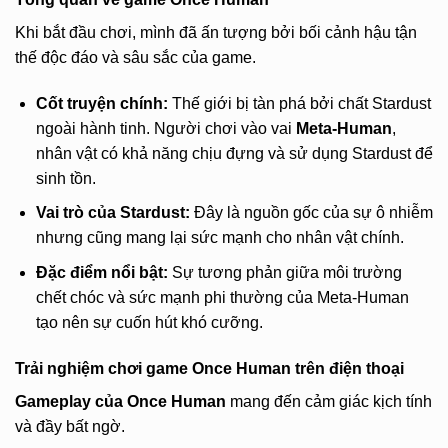
Khi bắt đầu chơi, mình đã ấn tượng bởi bối cảnh hậu tận
thế độc đáo và sâu sắc của game.
Cốt truyện chính:
Thế giới bị tàn phá bởi chất Stardust
ngoài hành tinh. Người chơi vào vai
Meta-Human
,
nhân vật có khả năng chịu đựng và sử dụng Stardust để
sinh tồn.
Vai trò của Stardust:
Đây là nguồn gốc của sự ô nhiễm
nhưng cũng mang lại sức mạnh cho nhân vật chính.
Đặc điểm nổi bật:
Sự tương phản giữa môi trường
chết chóc và sức mạnh phi thường của Meta-Human
tạo nên sự cuốn hút khó cưỡng.
Trải nghiệm chơi game Once Human trên điện thoại
Gameplay của Once Human
mang đến cảm giác kịch tính
và đầy bất ngờ.