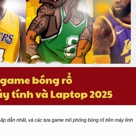
hấp dẫn nhất, và các tựa game mô phỏng bóng rổ trên máy tính