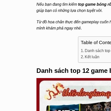
Nếu bạn đang tìm kiếm
top game bóng rổ
giúp bạn có những lựa chọn tuyệt vời.
Từ đồ họa chân thực đến gameplay cuốn hú
mình khám phá ngay nhé.
Table of Cont
Danh sách top
Kết luận
Danh sách top 12 game b