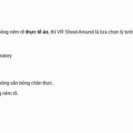
bóng ném rổ
thực tế ảo
, thì VR Shoot Around là lựa chọn lý tưở
ratory
hỏng sân bóng chân thực.
g ném rổ.