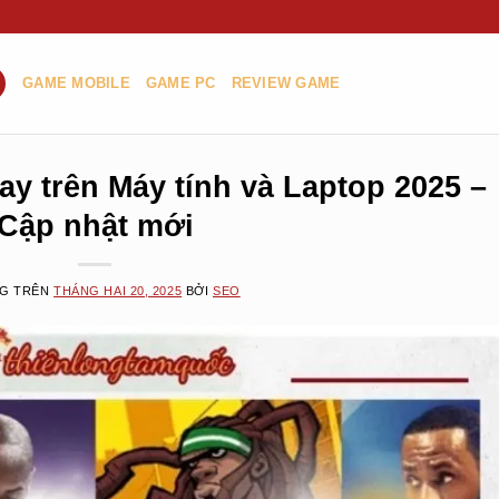
GAME MOBILE
GAME PC
REVIEW GAME
y trên Máy tính và Laptop 2025 –
Cập nhật mới
NG TRÊN
THÁNG HAI 20, 2025
BỞI
SEO