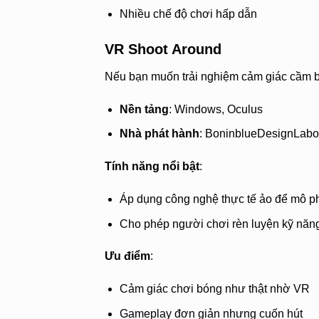
Nhiều chế độ chơi hấp dẫn
VR Shoot Around
Nếu bạn muốn trải nghiệm cảm giác cầm 
Nền tảng
: Windows, Oculus
Nhà phát hành
: BoninblueDesignLabo
Tính năng nổi bật
:
Áp dụng công nghệ thực tế ảo để mô p
Cho phép người chơi rèn luyện kỹ năn
Ưu điểm
:
Cảm giác chơi bóng như thật nhờ VR
Gameplay đơn giản nhưng cuốn hút