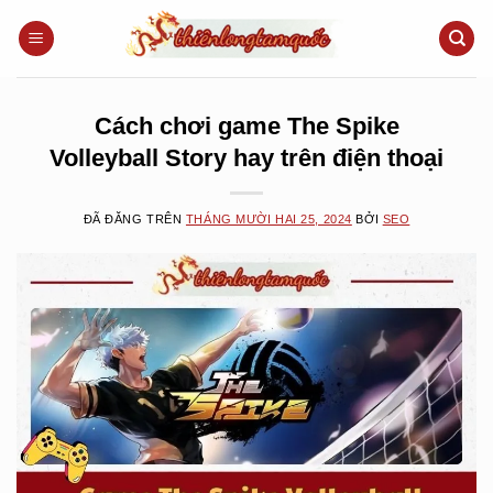
Chuyển
đến
nội
dung
Cách chơi game The Spike
Volleyball Story hay trên điện thoại
ĐÃ ĐĂNG TRÊN
THÁNG MƯỜI HAI 25, 2024
BỞI
SEO