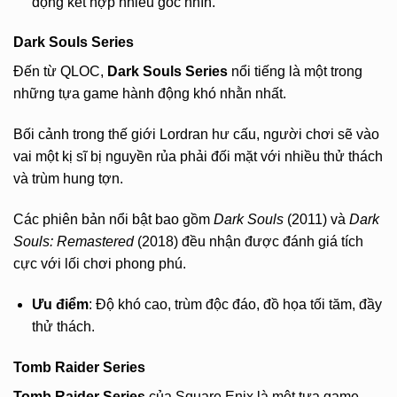
động kết hợp nhiều góc nhìn.
Dark Souls Series
Đến từ QLOC,
Dark Souls Series
nổi tiếng là một trong
những tựa game hành động khó nhằn nhất.
Bối cảnh trong thế giới Lordran hư cấu, người chơi sẽ vào
vai một kị sĩ bị nguyền rủa phải đối mặt với nhiều thử thách
và trùm hung tợn.
Các phiên bản nổi bật bao gồm
Dark Souls
(2011) và
Dark
Souls: Remastered
(2018) đều nhận được đánh giá tích
cực với lối chơi phong phú.
Ưu điểm
: Độ khó cao, trùm độc đáo, đồ họa tối tăm, đầy
thử thách.
Tomb Raider Series
Tomb Raider Series
của Square Enix là một tựa game