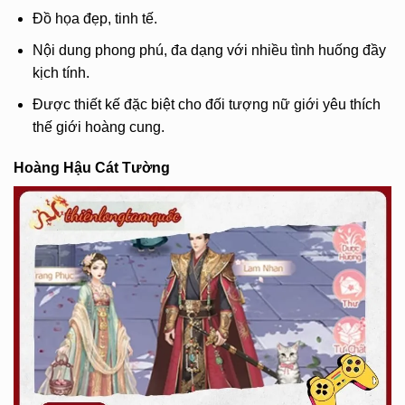
Đồ họa đẹp, tinh tế.
Nội dung phong phú, đa dạng với nhiều tình huống đầy
kịch tính.
Được thiết kế đặc biệt cho đối tượng nữ giới yêu thích
thế giới hoàng cung.
Hoàng Hậu Cát Tường