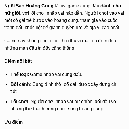
Ngôi Sao Hoàng Cung
là tựa game cung đấu
dành cho
nữ giới
, với lối chơi nhập vai hấp dẫn. Người chơi vào vai
một cô gái trẻ bước vào hoàng cung, tham gia vào cuộc
tranh đấu khốc liệt để giành quyền lực và địa vị cao nhất.
Game này không chỉ có lối chơi thú vị mà còn đem đến
những màn đấu trí đầy căng thẳng.
Điểm nổi bật
Thể loại
: Game nhập vai cung đấu.
Bối cảnh
: Cung đình thời cổ đại, được xây dựng chi
tiết.
Lối chơi
: Người chơi nhập vai nữ chính, đối đầu với
những thử thách trong cuộc sống hoàng cung.
Ưu điểm