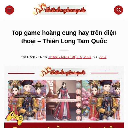
Chuyển
đến
nội
dung
Top game hoàng cung hay trên điện
thoại – Thiên Long Tam Quốc
ĐÃ ĐĂNG TRÊN
THÁNG MƯỜI MỘT 5, 2024
BỞI
SEO